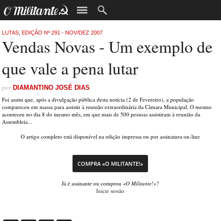
LUTAS
,
EDIÇÃO Nº 291 - NOV/DEZ 2007
Vendas Novas - Um exemplo de
que vale a pena lutar
por
DIAMANTINO JOSÉ DIAS
Foi assim que, após a divulgação pública desta notícia (2 de Fevereiro), a população
compareceu em massa para assistir à reunião extraordinária da Câmara Municipal. O mesmo
aconteceu no dia 8 do mesmo mês, em que mais de 500 pessoas assistiram à reunião da
Assembleia...
O artigo completo está disponível na edição impressa ou por assinatura on-line
COMPRA «O MILITANTE!»
Já é assinante ou comprou
«O Militante!»
?
Inicie sessão