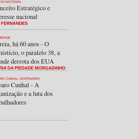
SA NACIONAL
nceito Estratégico e
eresse nacional
I FERNANDES
MÉRIDE
eia, há 60 anos - O
istício, o paralelo 38, a
ande derrota dos EUA
RIA DA PIEDADE MORGADINHO
ARO CUNHAL CENTENÁRIO
varo Cunhal - A
anização e a luta dos
abalhadores