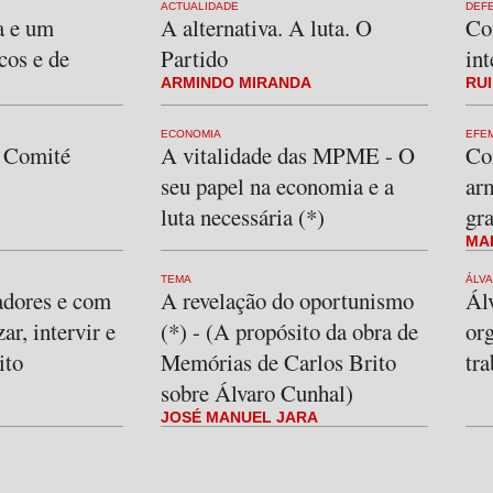
ACTUALIDADE
DEFE
a e um
A alternativa. A luta. O
Co
cos e de
Partido
int
ARMINDO MIRANDA
RU
ECONOMIA
EFE
 Comité
A vitalidade das MPME - O
Cor
seu papel na economia e a
arm
luta necessária (*)
gr
MA
TEMA
ÁLV
adores e com
A revelação do oportunismo
Ál
ar, intervir e
(*) - (A propósito da obra de
org
ito
Memórias de Carlos Brito
tr
sobre Álvaro Cunhal)
JOSÉ MANUEL JARA