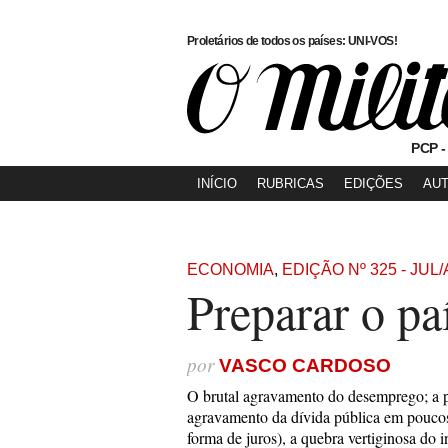
Proletários de todos os países: UNI-VOS!
PCP -
INÍCIO
RUBRICAS
EDIÇÕES
AU
ECONOMIA
,
EDIÇÃO Nº 325 - JUL
Preparar o pa
por
VASCO CARDOSO
O brutal agravamento do desemprego; a p
agravamento da dívida pública em poucos
forma de juros), a quebra vertiginosa do i