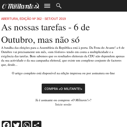
ABERTURA
,
EDIÇÃO Nº 362 - SET/OUT 2019
As nossas tarefas - 6 de
Outubro, mas não só
A batalha das eleições para a Assembleia da República está à porta. Da Festa do Avante! a 6 de
Outubro vai precisamente um mês, «um fósforo» tendo em conta a multiplicidade e a
exigência das tarefas. Bem sabemos que os resultados eleitorais da CDU não dependem apenas
da sua actividade e da sua campanha eleitoral, que existe um complexo conjunto de factores
que, desde...
O artigo completo está disponível na edição impressa ou por assinatura on-line
COMPRA «O MILITANTE!»
Já é assinante ou comprou
«O Militante!»
?
Inicie sessão
Facebook
Twitter
WhatsApp
Share