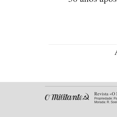
Revista «O 
Propriedade:
Pa
Morada: R. Soei