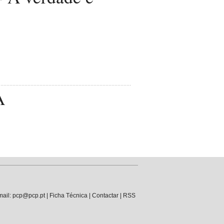
A
mail:
pcp@pcp.pt
|
Ficha Técnica
|
Contactar
|
RSS