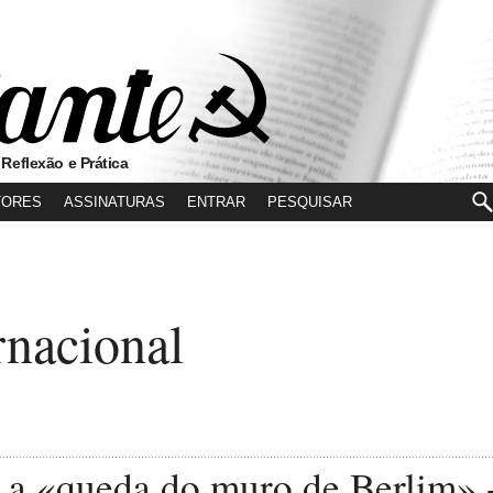
 Reflexão e Prática
TORES
ASSINATURAS
ENTRAR
rnacional
 a «queda do muro de Berlim» 