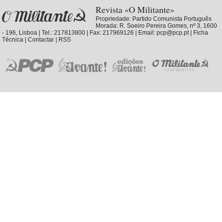
Revista «O Militante»
Propriedade:
Partido Comunista Português
Morada: R. Soeiro Pereira Gomes, nº 3, 1600
- 196, Lisboa | Tel.: 217813800 | Fax: 217969126 | Email:
pcp@pcp.pt
|
Ficha
Técnica
|
Contactar
|
RSS