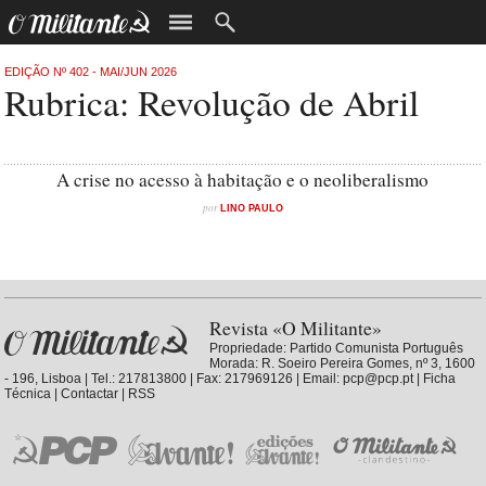
EDIÇÃO Nº 402 - MAI/JUN 2026
Rubrica: Revolução de Abril
A crise no acesso à habitação e o neoliberalismo
por
LINO PAULO
Revista «O Militante»
Propriedade:
Partido Comunista Português
Morada: R. Soeiro Pereira Gomes, nº 3, 1600
- 196, Lisboa | Tel.: 217813800 | Fax: 217969126 | Email:
pcp@pcp.pt
|
Ficha
Técnica
|
Contactar
|
RSS