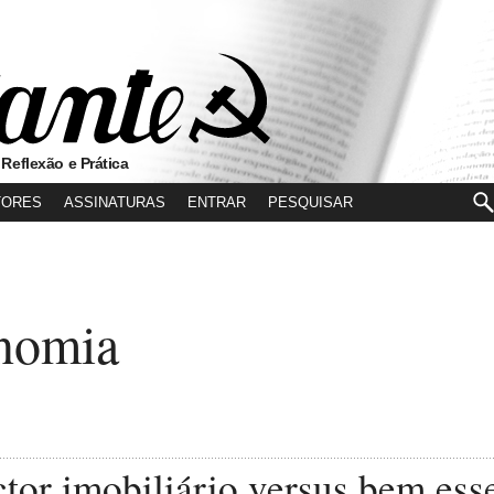
 Reflexão e Prática
TORES
ASSINATURAS
ENTRAR
nomia
tor imobiliário versus bem esse