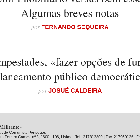
Algumas breves notas
por
FERNANDO SEQUEIRA
pestades, «fazer opções de fun
laneamento público democráti
por
JOSUÉ CALDEIRA
Militante»
rtido Comunista Português
ro Pereira Gomes, nº 3, 1600 - 196, Lisboa | Tel.: 217813800 | Fax: 217969126 | E