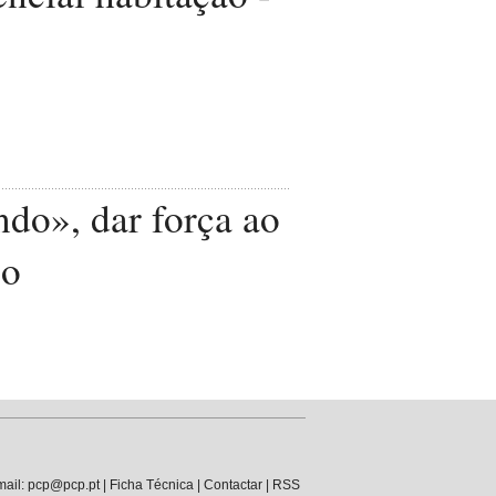
do», dar força ao
co
mail:
pcp@pcp.pt
|
Ficha Técnica
|
Contactar
|
RSS