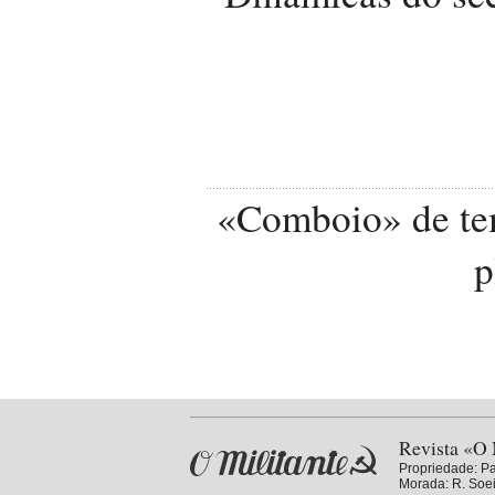
«Comboio» de tem
p
Revista «O 
Propriedade:
Pa
Morada: R. Soei