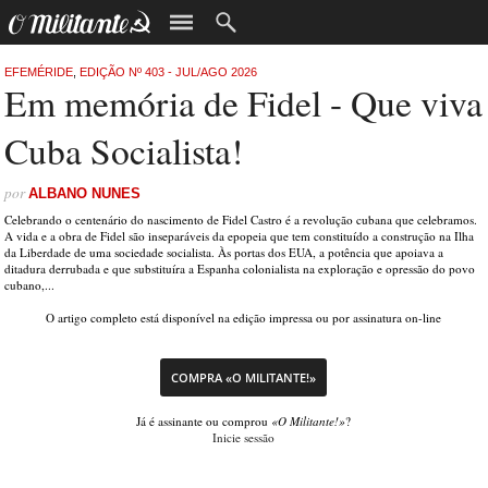
EFEMÉRIDE
,
EDIÇÃO Nº 403 - JUL/AGO 2026
Em memória de Fidel - Que viva
Cuba Socialista!
por
ALBANO NUNES
Celebrando o centenário do nascimento de Fidel Castro é a revolução cubana que celebramos.
A vida e a obra de Fidel são inseparáveis da epopeia que tem constituído a construção na Ilha
da Liberdade de uma sociedade socialista. Às portas dos EUA, a potência que apoiava a
ditadura derrubada e que substituíra a Espanha colonialista na exploração e opressão do povo
cubano,...
O artigo completo está disponível na edição impressa ou por assinatura on-line
COMPRA «O MILITANTE!»
Já é assinante ou comprou
«O Militante!»
?
Inicie sessão