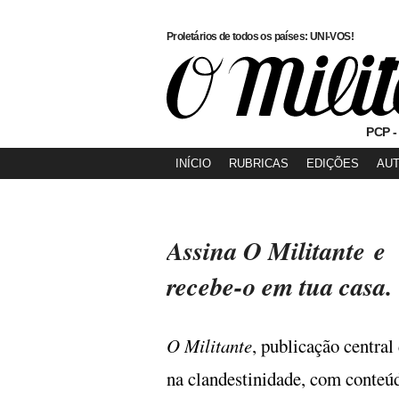
Proletários de todos os países: UNI-VOS!
PCP -
INÍCIO
RUBRICAS
EDIÇÕES
AU
Assina
O Militante
e
recebe-o em tua casa.
O Militante
, publicação centra
na clandestinidade, com conteúd