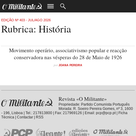
EDIÇÃO Nº 403 - JUL/AGO 2026
Rubrica: História
Movimento operário, associativismo popular e reacção
conservadora nas vésperas do 28 de Maio de 1926
por
JOANA PEREIRA
Revista «O Militante»
Propriedade:
Partido Comunista Português
Morada: R. Soeiro Pereira Gomes, nº 3, 1600
- 196, Lisboa | Tel.: 217813800 | Fax: 217969126 | Email:
pcp@pcp.pt
|
Ficha
Técnica
|
Contactar
|
RSS