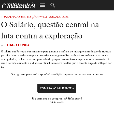
TRABALHADORES
,
EDIÇÃO Nº 403 - JUL/AGO 2026
O Salário, questão central na
luta contra a exploração
por
TIAGO CUNHA
O salário em Portugal é insuficiente para garantir os níveis de vida que a produção de riqueza
permite. Num quadro em que a precariedade se generaliza, os horários estão cada vez mais
desregulados, os lucros de um punhado de grupos económicos atingem valores colossais. O
custo de vida aumenta e o discurso oficial insiste em ocultar que a recente vaga de inflação não
é...
O artigo completo está disponível na edição impressa ou por assinatura on-line
COMPRA «O MILITANTE!»
Já é assinante ou comprou
«O Militante!»
?
Inicie sessão