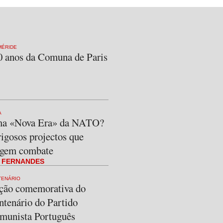
MÉRIDE
0 anos da Comuna de Paris
A
a «Nova Era» da NATO?
igosos projectos que
igem combate
I FERNANDES
TENÁRIO
ção comemorativa do
ntenário do Partido
munista Português