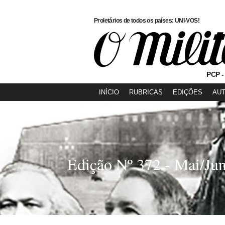
Proletários de todos os países: UNI-VOS!
PCP -
INÍCIO
RUBRICAS
EDIÇÕES
AU
Edição Nº 372 - Mai/Ju