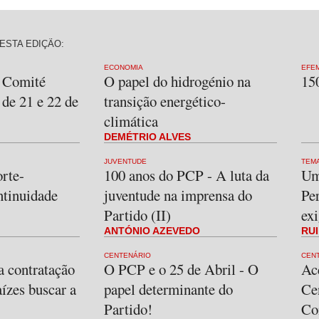
ESTA EDIÇÃO:
ECONOMIA
EFE
 Comité
O papel do hidrogénio na
15
de 21 e 22 de
transição energético-
climática
DEMÉTRIO ALVES
JUVENTUDE
TEM
rte-
100 anos do PCP - A luta da
Um
ntinuidade
juventude na imprensa do
Per
Partido (II)
ex
ANTÓNIO AZEVEDO
RU
CENTENÁRIO
CEN
a contratação
O PCP e o 25 de Abril - O
Ac
aízes buscar a
papel determinante do
Ce
Partido!
Co