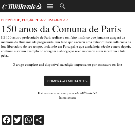
EFEMÉRIDE
,
EDIÇÃO Nº 372 - MAI/JUN 2021
150 anos da Comuna de Paris
Há 150 anos o proletariado de Paris realizava um feito histórico que jamais se apagará da
memória da Humanidade progressista, um feito que exerceu uma extraordinária influência na
luta libertadora do seu tempo, incluindo em Portugal, e que ainda hoje, século e meio depois,
continua a ser um exemplo de coragem e abnegação revolucionária e um incentivo à luta
pela...
O artigo completo está disponível na edição impressa ou por assinatura on-line
COMPRA «O MILITANTE!»
Já é assinante ou comprou
«O Militante!»
?
Inicie sessão
Facebook
Twitter
WhatsApp
Share