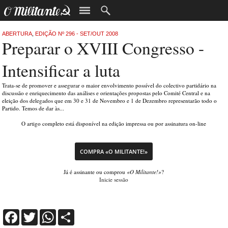
ABERTURA
,
EDIÇÃO Nº 296 - SET/OUT 2008
Preparar o XVIII Congresso -
Intensificar a luta
Trata-se de promover e assegurar o maior envolvimento possível do colectivo partidário na
discussão e enriquecimento das análises e orientações propostas pelo Comité Central e na
eleição dos delegados que em 30 e 31 de Novembro e 1 de Dezembro representarão todo o
Partido. Temos de dar às...
O artigo completo está disponível na edição impressa ou por assinatura on-line
COMPRA «O MILITANTE!»
Já é assinante ou comprou
«O Militante!»
?
Inicie sessão
Facebook
Twitter
WhatsApp
Share